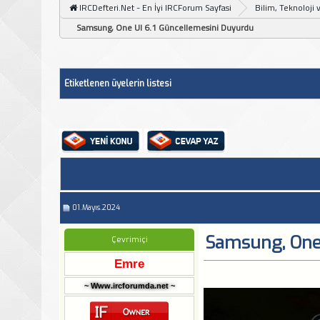
IRCDefteri.Net - En İyi IRCForum Sayfasi
Bilim, Teknoloji 
Samsung, One UI 6.1 Güncellemesini Duyurdu
Etiketlenen üyelerin listesi
01.Mayıs.2024
Samsung, One 
Çevrimiçi
Emre
~ Www.ircforumda.net ~