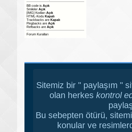
BB code
is
Açık
Smileler
Açık
[IMG]
Kodları
Açık
HTML-Kodu
Kapalı
Trackbacks
are
Kapalı
Pingbacks
are
Açık
Refbacks
are
Açık
Forum Kuralları
Sitemiz bir " paylaşım " s
olan herkes
kontrol e
paylaş
Bu sebepten ötürü, sitemi
konular ve resimler