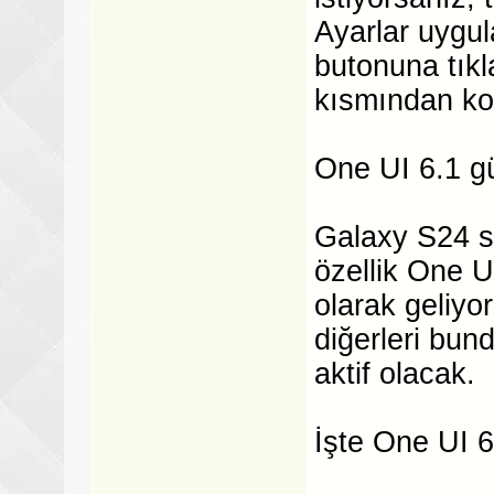
Ayarlar uygu
butonuna tıkl
kısmından kon
One UI 6.1 gü
Galaxy S24 s
özellik One U
olarak geliyor
diğerleri bun
aktif olacak.
İşte One UI 6.