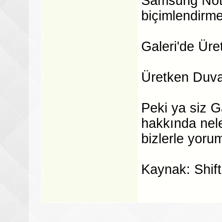
Samsung Notl
biçimlendirm
Galeri'de Ür
Üretken Duvar
Peki ya siz 
hakkında nel
bizlerle yorum
Kaynak: Shift