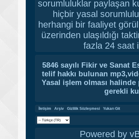
sorumluluklar paylaşan ku
hiçbir yasal sorumlulu
herhangi bir faaliyet gör
üzerinden ulaşıldığı tak
fazla 24 saat i
5846 sayılı Fikir ve Sanat 
telif hakkı bulunan mp3,vide
Yasal işlem olması halinde p
gerekli ku
İletişim
Arşiv
Gizlilik Sözleşmesi
Yukarı Git
Powered by vBu