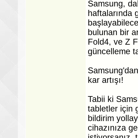
Samsung, dah
haftalarında
başlayabilec
bulunan bir a
Fold4, ve Z Fl
güncelleme tar
Samsung'dan 
kar artışı!
Tabii ki Sams
tabletler içi
bildirim yoll
cihazınıza ge
istiyorsanız,