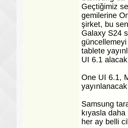
Geçtiğimiz s
gemilerine O
şirket, bu se
Galaxy S24 se
güncellemeyi
tablete yayın
UI 6.1 alaca
One UI 6.1, 
yayınlanacak
Samsung tara
kıyasla daha 
her ay belli c