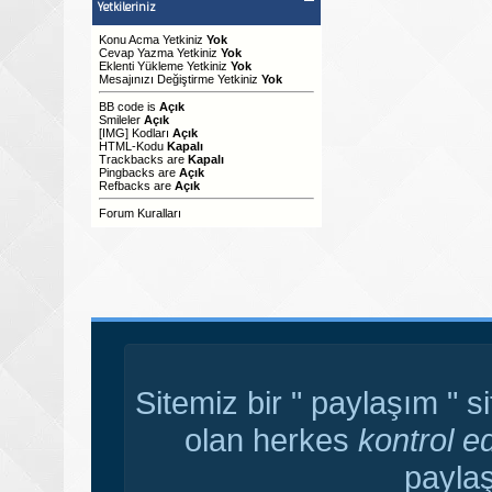
Yetkileriniz
Konu Acma Yetkiniz
Yok
Cevap Yazma Yetkiniz
Yok
Eklenti Yükleme Yetkiniz
Yok
Mesajınızı Değiştirme Yetkiniz
Yok
BB code
is
Açık
Smileler
Açık
[IMG]
Kodları
Açık
HTML-Kodu
Kapalı
Trackbacks
are
Kapalı
Pingbacks
are
Açık
Refbacks
are
Açık
Forum Kuralları
Sitemiz bir " paylaşım " s
olan herkes
kontrol e
paylaş