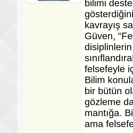
bilimi deste
gösterdiğin
kavrayış sa
Güven, “Fel
disiplinleri
sınıflandır
felsefeyle iç
Bilim konul
bir bütün o
gözleme day
mantığa. Bi
ama felsefe