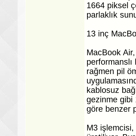
1664 piksel ç
parlaklık sun
13 inç MacBoo
MacBook Air,
performanslı b
rağmen pil ö
uygulamasınd
kablosuz bağl
gezinme gibi 
göre benzer pi
M3 işlemcisi,