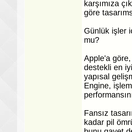
karşımıza çık
göre tasarıms
Günlük işler 
mu?
Apple'a göre
destekli en iy
yapısal geliş
Engine, işlem
performansını
Fansız tasarı
kadar pil ömr
bunu gayet de