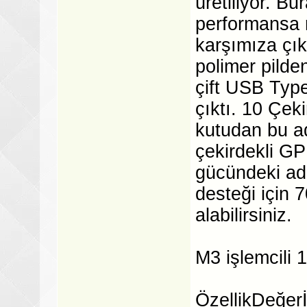
üretiliyor. B
performansa 
karşımıza çık
polimer pilde
çift USB Type
çıktı. 10 Çek
kutudan bu ad
çekirdekli G
gücündeki ada
desteği için 
alabilirsiniz.
M3 işlemcili 1
ÖzellikDeğer