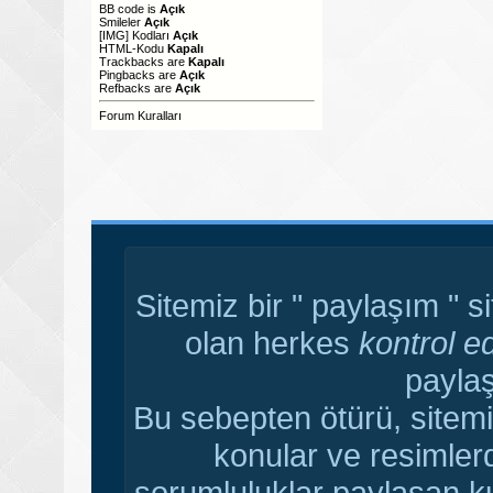
BB code
is
Açık
Smileler
Açık
[IMG]
Kodları
Açık
HTML-Kodu
Kapalı
Trackbacks
are
Kapalı
Pingbacks
are
Açık
Refbacks
are
Açık
Forum Kuralları
Sitemiz bir " paylaşım " s
olan herkes
kontrol e
paylaş
Bu sebepten ötürü, sitemi
konular ve resimler
sorumluluklar paylaşan ku