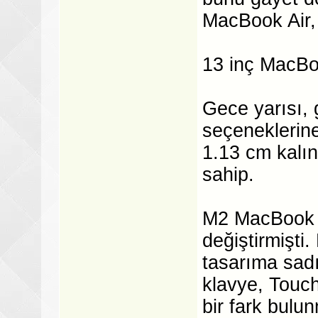
MacBook Air, 
13 inç MacBoo
Gece yarısı, 
seçeneklerin
1.13 cm kalın
sahip.
M2 MacBook Ai
değiştirmişti
tasarıma sadı
klavye, Touc
bir fark bulu