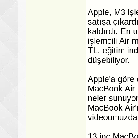
Apple, M3 işl
satışa çıkard
kaldırdı. En 
işlemcili Air
TL, eğitim in
düşebiliyor.
Apple'a göre 
MacBook Air, 
neler sunuyo
MacBook Air'ı
videoumuzda
13 inç MacBoo