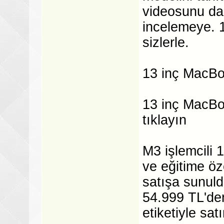
videosunu da 
incelemeye. 
sizlerle.
13 inç MacBo
13 inç MacBo
tıklayın
M3 işlemcili 
ve eğitime öz
satışa sunuld
54.999 TL'den
etiketiyle satı