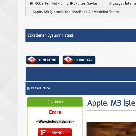
IRCDefteri.Net - En İyi IRCForum Sayfasi
Bilgisayar, İntern
Apple, M3 İşlemcili Yeni MacBook Air Modelini Tanıttı
Etiketlenen üyelerin listesi
19.Mart.2024
Apple, M3 İşle
Çevrimiçi
Emre
~ Www.ircforumda.net ~