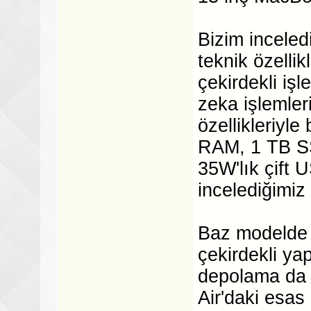
Bizim inceled
teknik özelli
çekirdekli iş
zeka işlemler
özellikleriyl
RAM, 1 TB SS
35W'lık çift 
incelediğimiz
Baz modelde i
çekirdekli y
depolama da 
Air'daki esas 