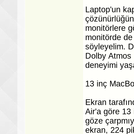
Laptop'un ka
çözünürlüğün
monitörlere g
monitörde de 
söyleyelim. D
Dolby Atmos 
deneyimi yaş
13 inç MacBoo
Ekran tarafın
Air'a göre 13 i
göze çarpmıyo
ekran, 224 p