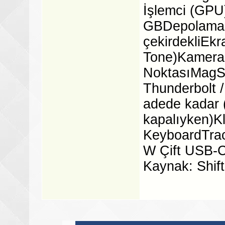
İşlemci (GPU
GBDepolama
çekirdekliEkr
Tone)Kamera
NoktasıMagSa
Thunderbolt /
adede kadar 
kapalıyken)Kl
KeyboardTra
W Çift USB-C
Kaynak: Shift