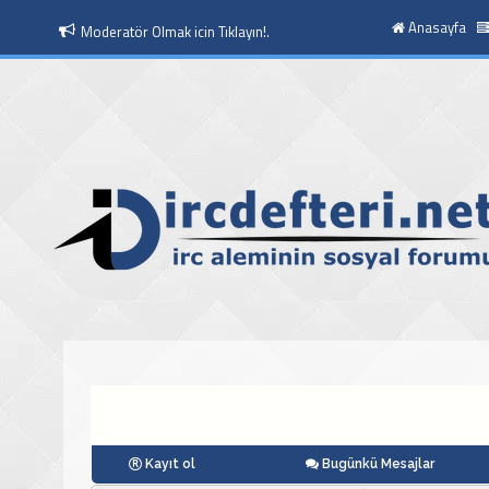
Anasayfa
Moderatör Olmak icin Tıklayın!.
Kayıt ol
Bugünkü Mesajlar