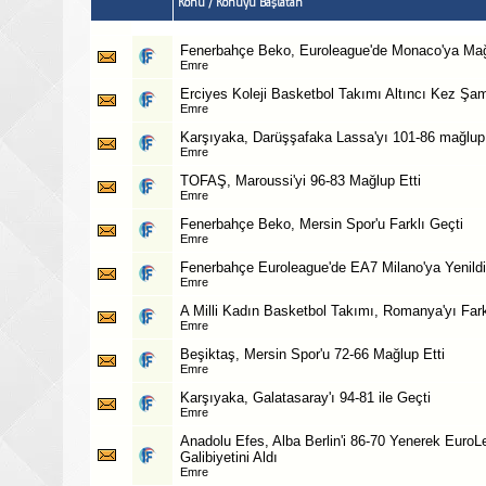
Konu
/
Konuyu Başlatan
Fenerbahçe Beko, Euroleague'de Monaco'ya Ma
Emre
Erciyes Koleji Basketbol Takımı Altıncı Kez Şa
Emre
Karşıyaka, Darüşşafaka Lassa'yı 101-86 mağlup 
Emre
TOFAŞ, Maroussi'yi 96-83 Mağlup Etti
Emre
Fenerbahçe Beko, Mersin Spor'u Farklı Geçti
Emre
Fenerbahçe Euroleague'de EA7 Milano'ya Yenildi
Emre
A Milli Kadın Basketbol Takımı, Romanya'yı Fark
Emre
Beşiktaş, Mersin Spor'u 72-66 Mağlup Etti
Emre
Karşıyaka, Galatasaray'ı 94-81 ile Geçti
Emre
Anadolu Efes, Alba Berlin'i 86-70 Yenerek EuroL
Galibiyetini Aldı
Emre