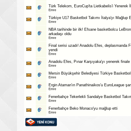
Türk Telekom, EuroCup'ta Lietkabelis'i Yenerek 
Emre
Türkiye U17 Basketbol Takımı İtalya'yı Mağlup E
Emre
NBA tarihinde bir ilk! Efsane basketbolcu LeBro
arkadaşı oldu
Emre
Final serisi uzadı! Anadolu Efes, deplasmanda 
yendi
Emre
Anadolu Efes, Pınar Karşıyaka'yı yenerek finale 
Emre
Mersin Büyükşehir Belediyesi Türkiye Basketbol 
Emre
Ergin Ataman'ın Panathinaikos'u EuroLeague şa
Emre
Fenerbahçe Tekerlekli Sandalye Basketbol Takım
Emre
Fenerbahçe Beko Monaco'yu mağlup etti
Emre