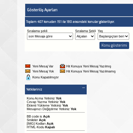
Gösteriliş Ayarları
Toplam 407 konudan 151 ile 180 arasındaki konular gösteriliyor.
Sıralama şekli
Sıralama Şekli
Yaş
Yeni Mesaj Var
Hit Konuya Yeni Mesaj Yazılmış
Yeni Mesaj Yok
Hit Konuya Yeni Mesaj Yazılmamış
Konu Kapatılmıştır
Yetkileriniz
Konu Acma Yetkiniz
Yok
Cevap Yazma Yetkiniz
Yok
Eklenti Yükleme Yetkiniz
Yok
Mesajınızı Değiştirme Yetkiniz
Yok
BB code
is
Açık
Smileler
Açık
[IMG]
Kodları
Açık
HTML-Kodu
Kapalı