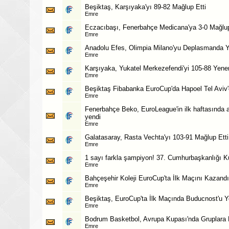
Beşiktaş, Karşıyaka'yı 89-82 Mağlup Etti
Emre
Eczacıbaşı, Fenerbahçe Medicana'ya 3-0 Mağlu
Emre
Anadolu Efes, Olimpia Milano'yu Deplasmanda Y
Emre
Karşıyaka, Yukatel Merkezefendi'yi 105-88 Yenere
Emre
Beşiktaş Fibabanka EuroCup'da Hapoel Tel Aviv
Emre
Fenerbahçe Beko, EuroLeague'in ilk haftasında a
yendi
Emre
Galatasaray, Rasta Vechta'yı 103-91 Mağlup Etti
Emre
1 sayı farkla şampiyon! 37. Cumhurbaşkanlığı K
Emre
Bahçeşehir Koleji EuroCup'ta İlk Maçını Kazandı
Emre
Beşiktaş, EuroCup'ta İlk Maçında Buducnost'u 
Emre
Bodrum Basketbol, Avrupa Kupası'nda Gruplara 
Emre