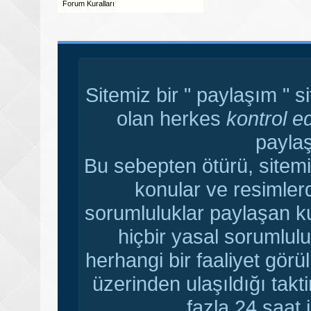
Forum Kuralları
Sitemiz bir " paylaşım " s
olan herkes
kontrol e
paylaş
Bu sebepten ötürü, sitemi
konular ve resimler
sorumluluklar paylaşan ku
hiçbir yasal sorumlulu
herhangi bir faaliyet gör
üzerinden ulaşıldığı tak
fazla 24 saat i