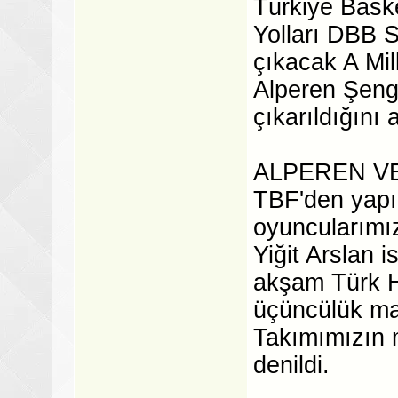
Türkiye Bask
Yolları DBB 
çıkacak A Mil
Alperen Şeng
çıkarıldığını 
ALPEREN VE
TBF'den yapıl
oyuncularımı
Yiğit Arslan 
akşam Türk H
üçüncülük ma
Takımımızın 
denildi.