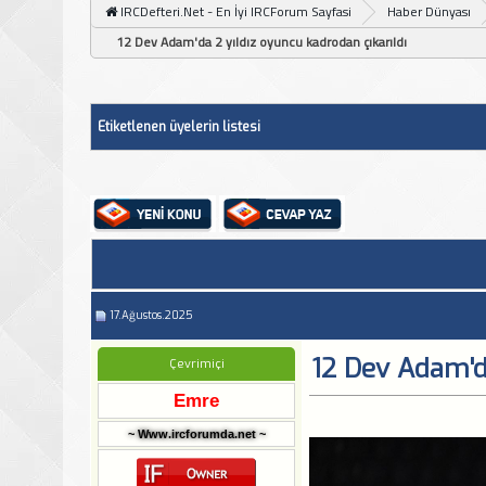
IRCDefteri.Net - En İyi IRCForum Sayfasi
Haber Dünyası
12 Dev Adam'da 2 yıldız oyuncu kadrodan çıkarıldı
Etiketlenen üyelerin listesi
17.Ağustos.2025
12 Dev Adam'da
Çevrimiçi
Emre
~ Www.ircforumda.net ~