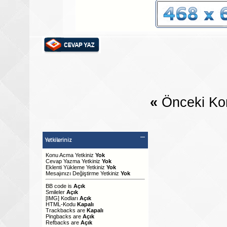
«
Önceki Ko
Yetkileriniz
Konu Acma Yetkiniz
Yok
Cevap Yazma Yetkiniz
Yok
Eklenti Yükleme Yetkiniz
Yok
Mesajınızı Değiştirme Yetkiniz
Yok
BB code
is
Açık
Smileler
Açık
[IMG]
Kodları
Açık
HTML-Kodu
Kapalı
Trackbacks
are
Kapalı
Pingbacks
are
Açık
Refbacks
are
Açık