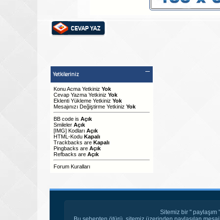
Yetkileriniz
Konu Acma Yetkiniz
Yok
Cevap Yazma Yetkiniz
Yok
Eklenti Yükleme Yetkiniz
Yok
Mesajınızı Değiştirme Yetkiniz
Yok
BB code
is
Açık
Smileler
Açık
[IMG]
Kodları
Açık
HTML-Kodu
Kapalı
Trackbacks
are
Kapalı
Pingbacks
are
Açık
Refbacks
are
Açık
Forum Kuralları
Sitemiz bir " paylaşım 
Bu sebepten ötürü, sitemiz üzerinden paylaşılan mesajl