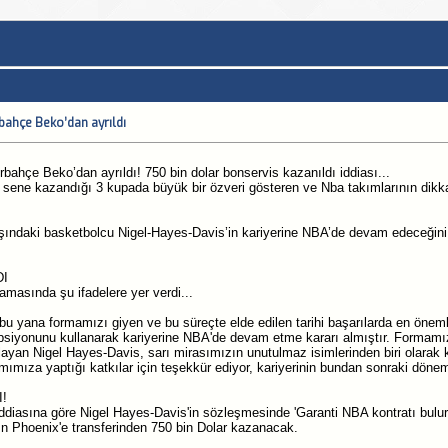
bahçe Beko’dan ayrıldı
bahçe Beko’dan ayrıldı! 750 bin dolar bonservis kazanıldı iddiası...
ene kazandığı 3 kupada büyük bir özveri gösteren ve Nba takımlarının dikka
ındaki basketbolcu Nigel-Hayes-Davis’in kariyerine NBA’de devam edeceğini 
I
lamasında şu ifadelere yer verdi...
 yana formamızı giyen ve bu süreçte elde edilen tarihi başarılarda en önemli
psiyonunu kullanarak kariyerine NBA'de devam etme kararı almıştır. Formamı
playan Nigel Hayes-Davis, sarı mirasımızın unutulmaz isimlerinden biri olarak k
ımıza yaptığı katkılar için teşekkür ediyor, kariyerinin bundan sonraki dönemi 
!
diasına göre Nigel Hayes-Davis'in sözleşmesinde 'Garanti NBA kontratı bulurs
n Phoenix'e transferinden 750 bin Dolar kazanacak.