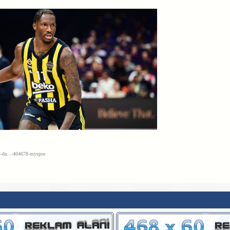
-da...-404678-myspor