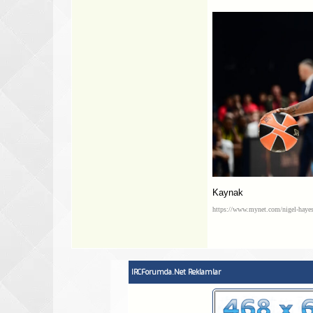
Kaynak
https://www.mynet.com/nigel-hayes
IRCForumda.Net Reklamlar