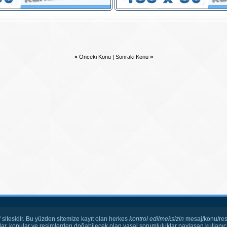
«
Önceki Konu
|
Sonraki Konu
»
" sitesidir. Bu yüzden sitemize kayıt olan herkes
kontrol edilmeksizin
mesaj/konu/res
ar, konular ve resimlerden doğabilecek olan yasal sorumluluklar paylaşan kullanıcı