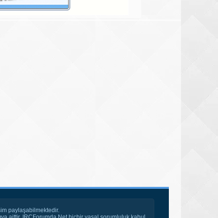
im paylaşabilmektedir.
ya aittir. IRCForumda.Net hiçbir yasal sorumluluk kabul