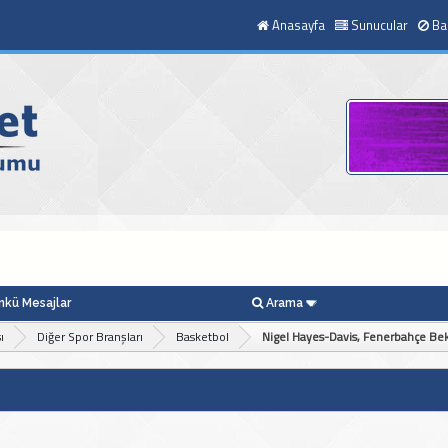
Anasayfa
Sunucular
Ba
kü Mesajlar
Arama
ı
Diğer Spor Branşları
Basketbol
Nigel Hayes-Davis, Fenerbahçe Bek