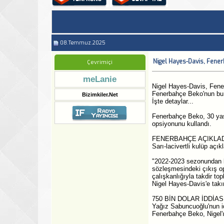
08.Temmuz.2025
Nigel Hayes-Davis, Fener
Çevrimiçi
meLanie
Nigel Hayes-Davis, Fener
Fenerbahçe Beko'nun bu s
Bizimkiler.Net
İşte detaylar...
Fenerbahçe Beko, 30 yaş
opsiyonunu kullandı.
FENERBAHÇE AÇIKLAD
Sarı-lacivertli kulüp açık
"2022-2023 sezonundan bu
sözleşmesindeki çıkış o
çalışkanlığıyla takdir to
Nigel Hayes-Davis'e takım
750 BİN DOLAR İDDİASI
Yağız Sabuncuoğlu'nun id
Fenerbahçe Beko, Nigel'ı