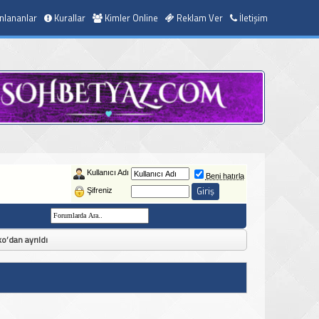
nlananlar
Kurallar
Kimler Online
Reklam Ver
İletişim
Kullanıcı Adı
Beni hatırla
Şifreniz
o’dan ayrıldı