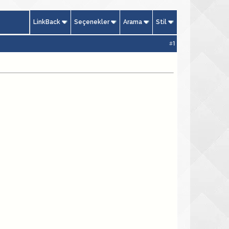
LinkBack
Seçenekler
Arama
Stil
#
1