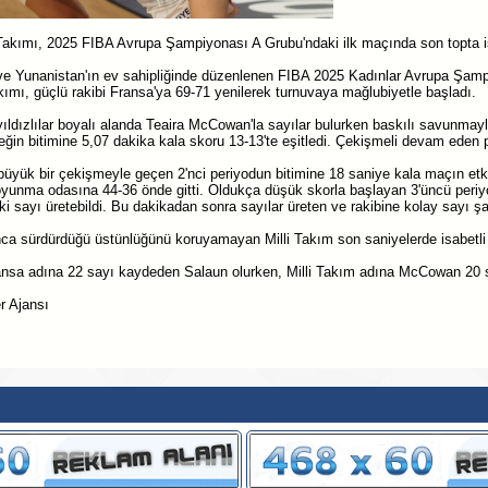
Takımı, 2025 FIBA Avrupa Şampiyonası A Grubu'ndaki ilk maçında son topta i
e Yunanistan'ın ev sahipliğinde düzenlenen FIBA 2025 Kadınlar Avrupa Şampi
kımı, güçlü rakibi Fransa'ya 69-71 yenilerek turnuvaya mağlubiyetle başladı.
ıldızlılar boyalı alanda Teaira McCowan'la sayılar bulurken baskılı savunmayl
ğin bitimine 5,07 dakika kala skoru 13-13'te eşitledi. Çekişmeli devam eden p
 büyük bir çekişmeyle geçen 2'nci periyodun bitimine 18 saniye kala maçın etkili
soyunma odasına 44-36 önde gitti. Oldukça düşük skorla başlayan 3'üncü peri
iki sayı üretebildi. Bu dakikadan sonra sayılar üreten ve rakibine kolay sayı 
a sürdürdüğü üstünlüğünü koruyamayan Milli Takım son saniyelerde isabetli 
ansa adına 22 sayı kaydeden Salaun olurken, Milli Takım adına McCowan 20 sa
r Ajansı