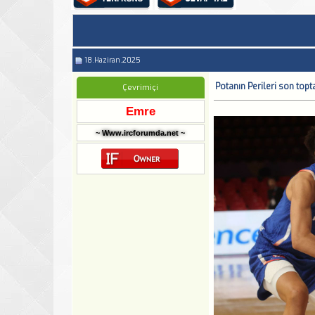
18.Haziran.2025
Potanın Perileri son topta
Çevrimiçi
Emre
~ Www.ircforumda.net ~