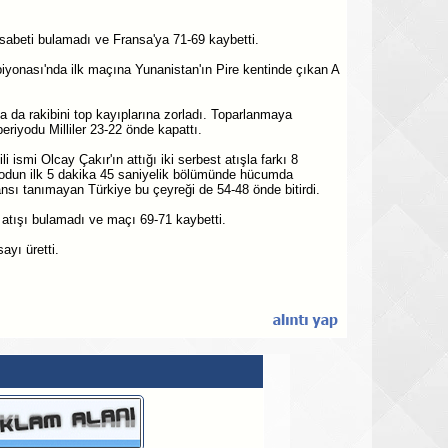
sabeti bulamadı ve Fransa'ya 71-69 kaybetti.
yonası'nda ilk maçına Yunanistan'ın Pire kentinde çıkan A
a da rakibini top kayıplarına zorladı. Toparlanmaya
eriyodu Milliler 23-22 önde kapattı.
 ismi Olcay Çakır'ın attığı iki serbest atışla farkı 8
yodun ilk 5 dakika 45 saniyelik bölümünde hücumda
şansı tanımayan Türkiye bu çeyreği de 54-48 önde bitirdi.
atışı bulamadı ve maçı 69-71 kaybetti.
yı üretti.