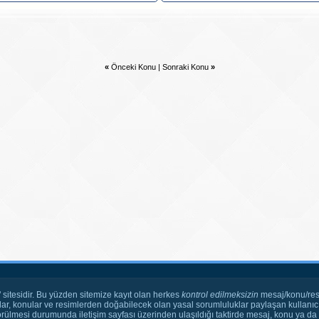
«
Önceki Konu
|
Sonraki Konu
»
" sitesidir. Bu yüzden sitemize kayıt olan herkes
kontrol edilmeksizin
mesaj/konu/res
ar, konular ve resimlerden doğabilecek olan yasal sorumluluklar paylaşan kullanıcı
örülmesi durumunda iletişim sayfası üzerinden ulaşıldığı taktirde mesaj, konu ya da r