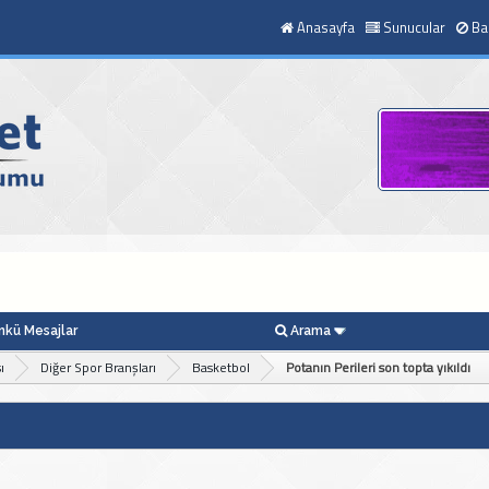
Anasayfa
Sunucular
Ba
kü Mesajlar
Arama
ı
Diğer Spor Branşları
Basketbol
Potanın Perileri son topta yıkıldı