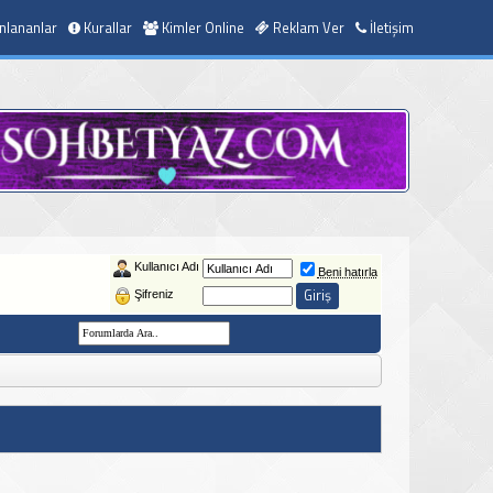
nlananlar
Kurallar
Kimler Online
Reklam Ver
İletişim
Kullanıcı Adı
Beni hatırla
Şifreniz