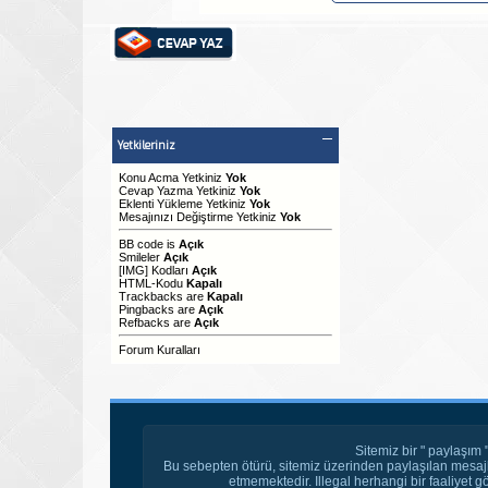
Yetkileriniz
Konu Acma Yetkiniz
Yok
Cevap Yazma Yetkiniz
Yok
Eklenti Yükleme Yetkiniz
Yok
Mesajınızı Değiştirme Yetkiniz
Yok
BB code
is
Açık
Smileler
Açık
[IMG]
Kodları
Açık
HTML-Kodu
Kapalı
Trackbacks
are
Kapalı
Pingbacks
are
Açık
Refbacks
are
Açık
Forum Kuralları
Sitemiz bir " paylaşım 
Bu sebepten ötürü, sitemiz üzerinden paylaşılan mesajl
etmemektedir. Illegal herhangi bir faaliyet g