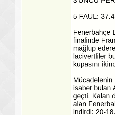
3'ÜNCÜ PERİ
5 FAUL: 37.4
Fenerbahçe B
finalinde Fr
mağlup ederek
lacivertliler
kupasını ikin
Mücadelenin i
isabet bulan
geçti. Kalan 
alan Fenerbah
indirdi: 20-18