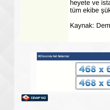
heyete ve ist
tüm ekibe şü
Kaynak: Demi
IRCForumda.Net Reklamlar