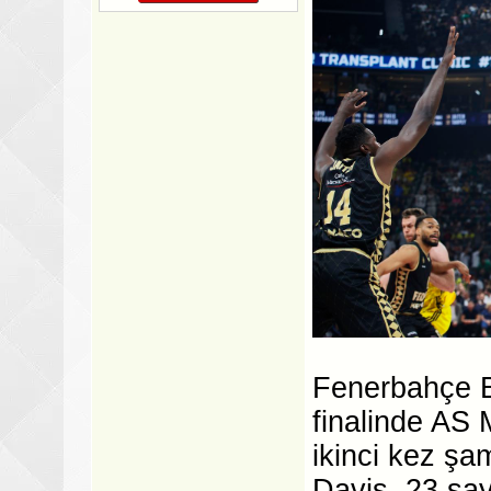
Fenerbahçe B
finalinde AS
ikinci kez şa
Davis, 23 say