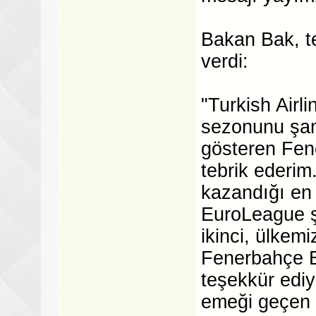
Bakan Bak, te
verdi:
"Turkish Air
sezonunu şam
gösteren Fen
tebrik ederim
kazandığı en 
EuroLeague ş
ikinci, ülkem
Fenerbahçe B
teşekkür edi
emeği geçen 