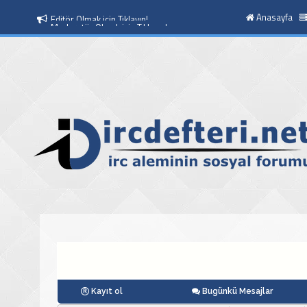
Anasayfa
Moderatör Olmak icin Tıklayın!.
Kayıt ol
Bugünkü Mesajlar