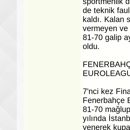
sportmenlik d
de teknik fau
kaldı. Kalan 
vermeyen ve 
81-70 galip 
oldu.
FENERBAHÇE
EUROLEAGU
7'nci kez Fi
Fenerbahçe B
81-70 mağlup
yılında İstan
yenerek kupa