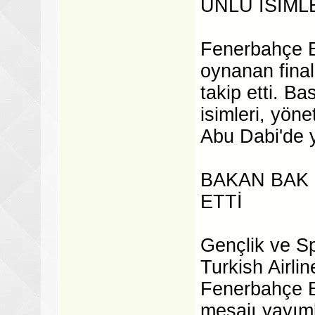
ÜNLÜ İSİML
Fenerbahçe B
oynanan final
takip etti. Ba
isimleri, yön
Abu Dabi'de 
BAKAN BAK
ETTİ
Gençlik ve S
Turkish Airl
Fenerbahçe B
mesajı yayıml