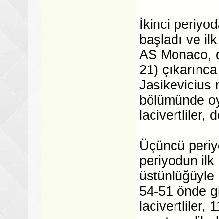
İkinci periyo
başladı ve il
AS Monaco, de
21) çıkarınc
Jasikevicius 
bölümünde oy
lacivertliler,
Üçüncü periyo
periyodun ilk
üstünlüğüyle 
54-51 önde gi
lacivertliler,