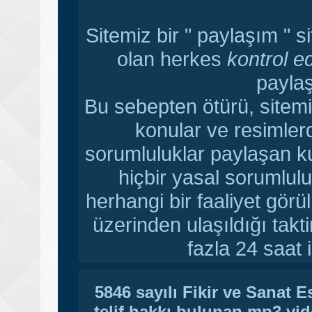
Sitemiz bir " paylaşım " s
olan herkes
kontrol e
paylaş
Bu sebepten ötürü, sitemi
konular ve resimler
sorumluluklar paylaşan ku
hiçbir yasal sorumlulu
herhangi bir faaliyet gör
üzerinden ulaşıldığı tak
fazla 24 saat i
5846 sayılı Fikir ve Sanat 
telif hakkı bulunan mp3,vide