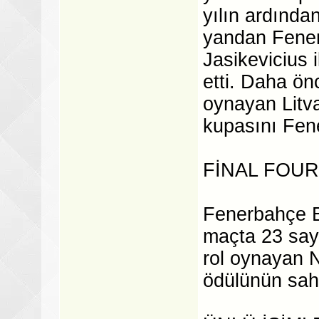
yılın ardında
yandan Fene
Jasikevicius
etti. Daha ön
oynayan Litva
kupasını Fen
FİNAL FOUR
Fenerbahçe B
maçta 23 say
rol oynayan 
ödülünün sahi