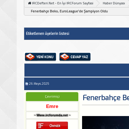
IRCDefteri.Net - En İyi IRCForum Sayfasi
Haber Dünyası
Fenerbahçe Beko, EuroLeague'de Şampiyon Oldu
Etiketlenen üyelerin listesi
26.Mayıs.2025
Fenerbahçe B
Çevrimiçi
Emre
~ Www.ircforumda.net ~