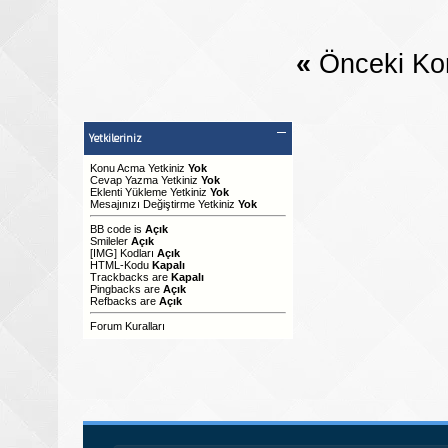
«
Önceki Ko
Yetkileriniz
Konu Acma Yetkiniz
Yok
Cevap Yazma Yetkiniz
Yok
Eklenti Yükleme Yetkiniz
Yok
Mesajınızı Değiştirme Yetkiniz
Yok
BB code
is
Açık
Smileler
Açık
[IMG]
Kodları
Açık
HTML-Kodu
Kapalı
Trackbacks
are
Kapalı
Pingbacks
are
Açık
Refbacks
are
Açık
Forum Kuralları