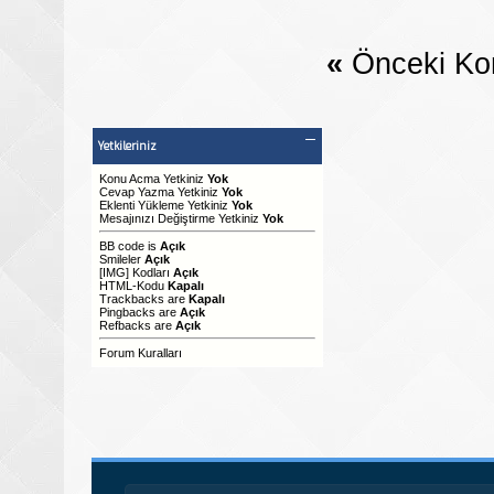
«
Önceki Ko
Yetkileriniz
Konu Acma Yetkiniz
Yok
Cevap Yazma Yetkiniz
Yok
Eklenti Yükleme Yetkiniz
Yok
Mesajınızı Değiştirme Yetkiniz
Yok
BB code
is
Açık
Smileler
Açık
[IMG]
Kodları
Açık
HTML-Kodu
Kapalı
Trackbacks
are
Kapalı
Pingbacks
are
Açık
Refbacks
are
Açık
Forum Kuralları