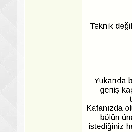
Teknik deği
Yukarıda ba
geniş ka
Kafanızda olu
bölümünd
istediğiniz