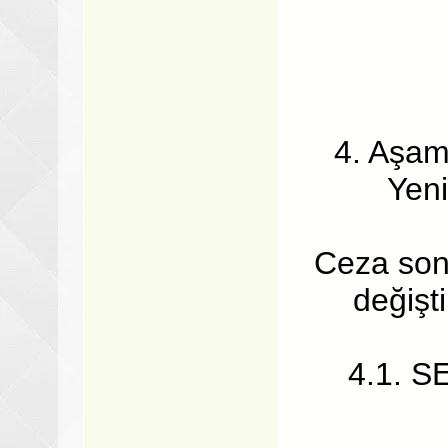
4. Aşam
Yen
Ceza sonr
değişt
4.1. S