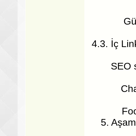
Gü
4.3. İç L
SEO s
Cha
Foo
5. Aşam