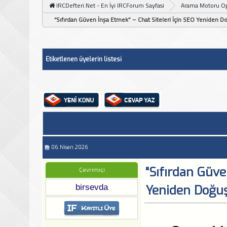
IRCDefteri.Net - En İyi IRCForum Sayfasi
Arama Motoru O
“Sıfırdan Güven İnşa Etmek” – Chat Siteleri İçin SEO Yeniden D
Etiketlenen üyelerin listesi
06.Nisan.2026
“Sıfırdan Güve
Çevrimiçi
birsevda
Yeniden Doğu