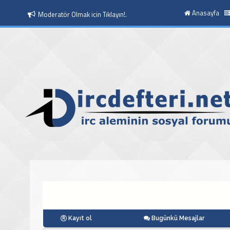
Anasayfa
Moderatör Olmak icin Tıklayın!.
Kayıt ol
Bugünkü Mesajlar