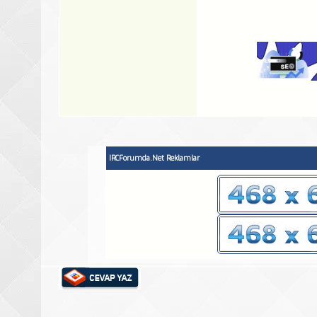
IRCForumda.Net Reklamlar