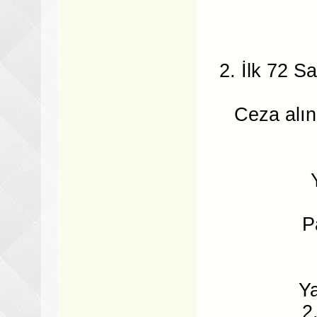
2. İlk 72 S
Ceza alınd
P
Ya
2