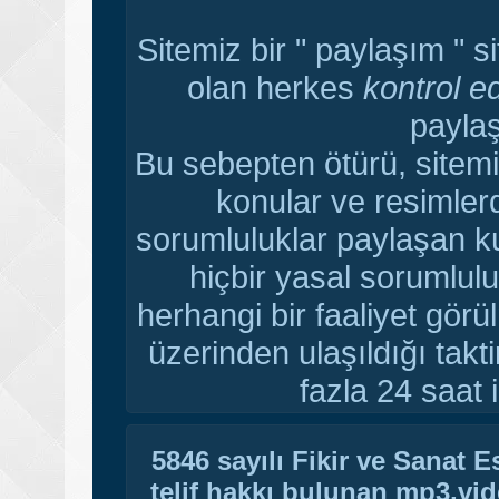
Sitemiz bir " paylaşım " s
olan herkes
kontrol e
paylaş
Bu sebepten ötürü, sitemi
konular ve resimler
sorumluluklar paylaşan ku
hiçbir yasal sorumlulu
herhangi bir faaliyet gör
üzerinden ulaşıldığı tak
fazla 24 saat i
5846 sayılı Fikir ve Sanat 
telif hakkı bulunan mp3,vide