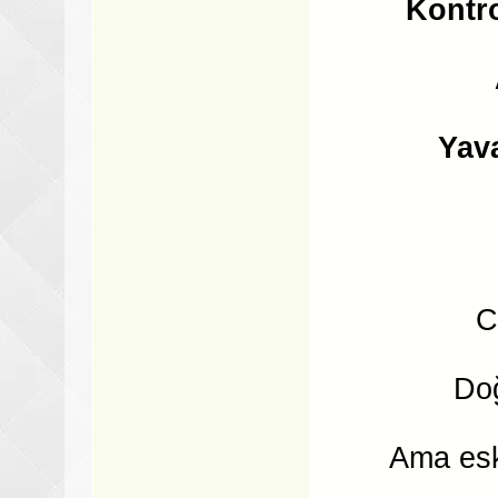
Kontr
Yav
C
Doğ
Ama eski