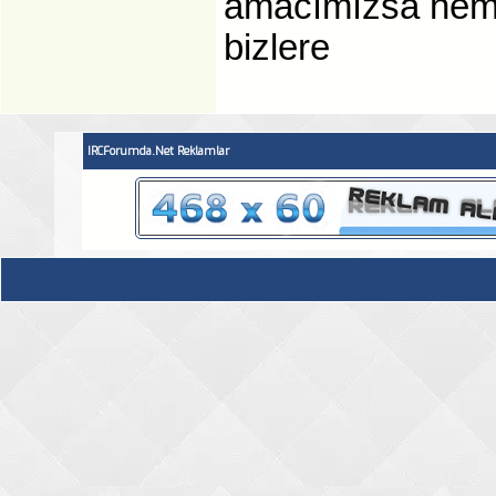
amacımızsa hem 
bizlere
IRCForumda.Net Reklamlar