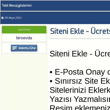
Tekil Mesaj gösterimi
08.Mayıs.2024
Siteni Ekle - Ücrets
Çevrimiçi
birsevda
Siteni Ekle - Ücre
• E-Posta Onay d
• Sınırsız Site E
Sitelerinizi Ekle
Yazısı Yazmalısı
Resim eklemenize