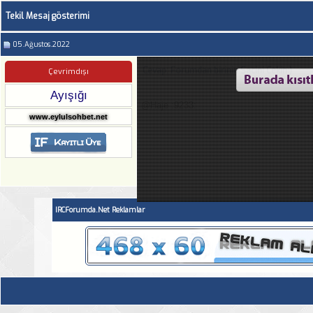
Tekil Mesaj gösterimi
05.Ağustos.2022
Cevap: Forumdan birinin Sacini Cekin:)
Çevrimdışı
Ayışığı
@Haje :9233:
www.eylulsohbet.net
IRCForumda.Net Reklamlar