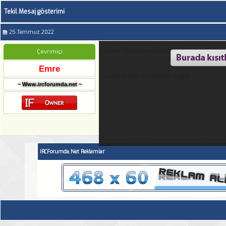
Tekil Mesaj gösterimi
25.Temmuz.2022
Cevap: Roportaj - EylulFM - Founderi - CısS
Çevrimiçi
Emre
Guzel olmus emeginize saglık
~ Www.ircforumda.net ~
IRCForumda.Net Reklamlar